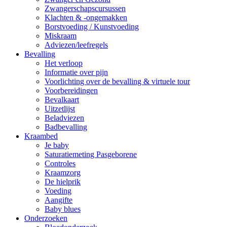
Zwangerschapscursussen
Klachten & -ongemakken
Borstvoeding / Kunstvoeding
Miskraam
Adviezen/leefregels
Bevalling
Het verloop
Informatie over pijn
Voorlichting over de bevalling & virtuele tour
Voorbereidingen
Bevalkaart
Uitzetlijst
Beladviezen
Badbevalling
Kraambed
Je baby
Saturatiemeting Pasgeborene
Controles
Kraamzorg
De hielprik
Voeding
Aangifte
Baby blues
Onderzoeken