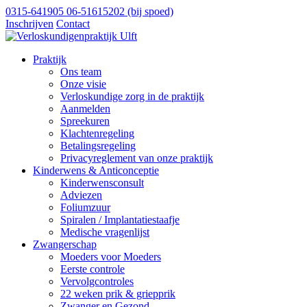
0315-641905
06-51615202
(bij spoed)
Inschrijven
Contact
Praktijk
Ons team
Onze visie
Verloskundige zorg in de praktijk
Aanmelden
Spreekuren
Klachtenregeling
Betalingsregeling
Privacyreglement van onze praktijk
Kinderwens & Anticonceptie
Kinderwensconsult
Adviezen
Foliumzuur
Spiralen / Implantatiestaafje
Medische vragenlijst
Zwangerschap
Moeders voor Moeders
Eerste controle
Vervolgcontroles
22 weken prik & griepprik
Zwanger en Gezond