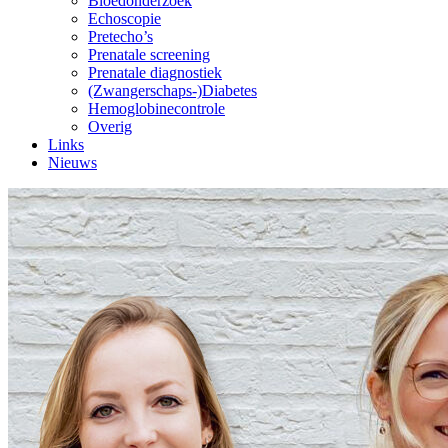
Bloedonderzoek
Echoscopie
Pretecho’s
Prenatale screening
Prenatale diagnostiek
(Zwangerschaps-)Diabetes
Hemoglobinecontrole
Overig
Links
Nieuws