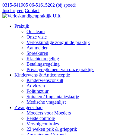
0315-641905
06-51615202
(bij spoed)
Inschrijven
Contact
Praktijk
Ons team
Onze visie
Verloskundige zorg in de praktijk
Aanmelden
Spreekuren
Klachtenregeling
Betalingsregeling
Privacyreglement van onze praktijk
Kinderwens & Anticonceptie
Kinderwensconsult
Adviezen
Foliumzuur
Spiralen / Implantatiestaafje
Medische vragenlijst
Zwangerschap
Moeders voor Moeders
Eerste controle
Vervolgcontroles
22 weken prik & griepprik
Zwanger en Gezond