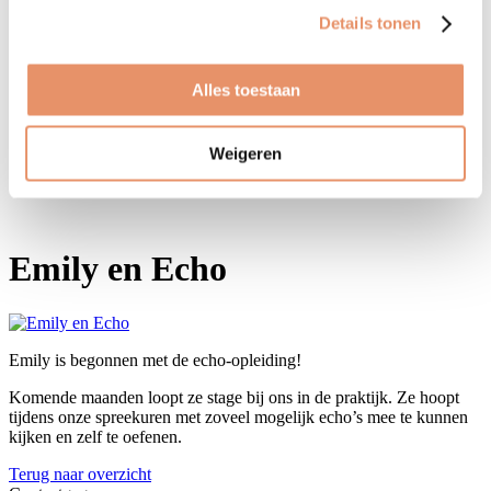
Bloedonderzoek
Echoscopie
Details tonen
Pretecho’s
Prenatale screening
Prenatale diagnostiek
Alles toestaan
(Zwangerschaps-)Diabetes
Hemoglobinecontrole
Overig
Weigeren
Links
Nieuws
Emily en Echo
Emily is begonnen met de echo-opleiding!
Komende maanden loopt ze stage bij ons in de praktijk. Ze hoopt
tijdens onze spreekuren met zoveel mogelijk echo’s mee te kunnen
kijken en zelf te oefenen.
Terug naar overzicht