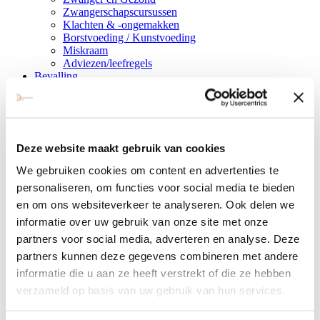
Zwangerschapscursussen
Klachten & -ongemakken
Borstvoeding / Kunstvoeding
Miskraam
Adviezen/leefregels
Bevalling
Het verloop
Informatie over pijn
Voorlichting over de bevalling & virtuele tour
Voorbereidingen
Bevalkaart
Deze website maakt gebruik van cookies
Uitzetlijst
Beladviezen
We gebruiken cookies om content en advertenties te
Badbevalling
personaliseren, om functies voor social media te bieden
Kraambed
en om ons websiteverkeer te analyseren. Ook delen we
Je baby
Saturatiemeting Pasgeborene
informatie over uw gebruik van onze site met onze
Controles
partners voor social media, adverteren en analyse. Deze
Kraamzorg
partners kunnen deze gegevens combineren met andere
De hielprik
Voeding
informatie die u aan ze heeft verstrekt of die ze hebben
Aangifte
verzameld op basis van uw gebruik van hun services.
Baby blues
Onderzoeken